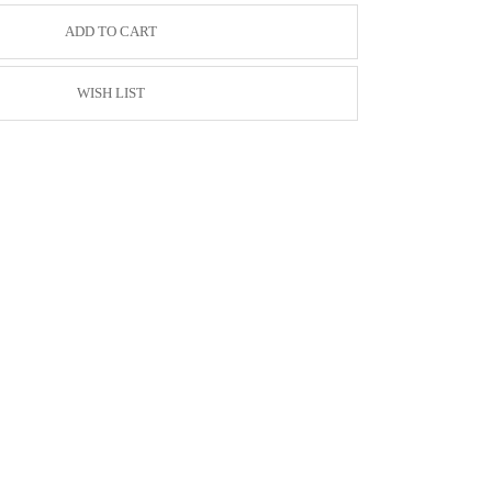
ADD TO CART
WISH LIST